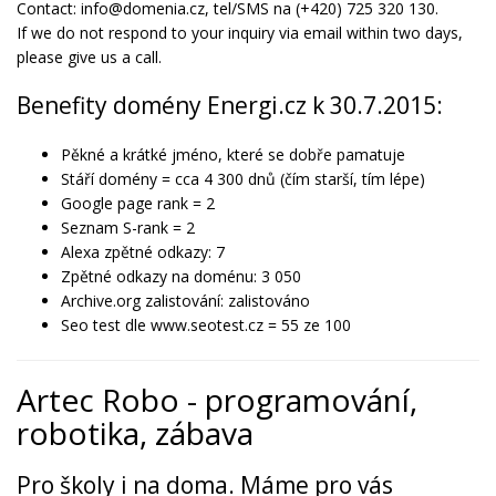
Contact: info@domenia.cz, tel/SMS na (+420) 725 320 130.
If we do not respond to your inquiry via email within two days,
please give us a call.
Benefity domény Energi.cz k 30.7.2015:
Pěkné a krátké jméno, které se dobře pamatuje
Stáří domény = cca 4 300 dnů (čím starší, tím lépe)
Google page rank = 2
Seznam S-rank = 2
Alexa zpětné odkazy: 7
Zpětné odkazy na doménu: 3 050
Archive.org zalistování: zalistováno
Seo test dle www.seotest.cz = 55 ze 100
Artec Robo - programování,
robotika, zábava
Pro školy i na doma. Máme pro vás