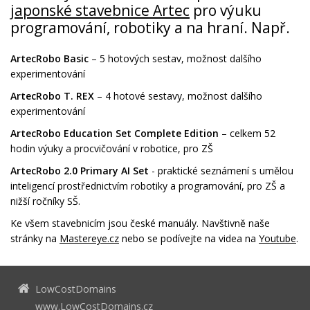
japonské stavebnice Artec
pro výuku
programování, robotiky a na hraní. Např.
ArtecRobo Basic
– 5 hotových sestav, možnost dalšího
experimentování
ArtecRobo T. REX
– 4 hotové sestavy, možnost dalšího
experimentování
ArtecRobo Education Set Complete Edition
– celkem 52
hodin výuky a procvičování v robotice, pro ZŠ
ArtecRobo 2.0 Primary AI Set
- praktické seznámení s umělou
inteligencí prostřednictvím robotiky a programování, pro ZŠ a
nižší ročníky SŠ.
Ke všem stavebnicím jsou české manuály. Navštivně naše
stránky na
Mastereye.cz
nebo se podívejte na videa na
Youtube
.
LowCostDomains
www.LowCostDomains.cz